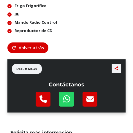
Frigo Frigorifico
JIB
Mando Radio Control
Reproductor de CD
Volver atrás
REF. #
61047
Contáctanos
Solicita más información