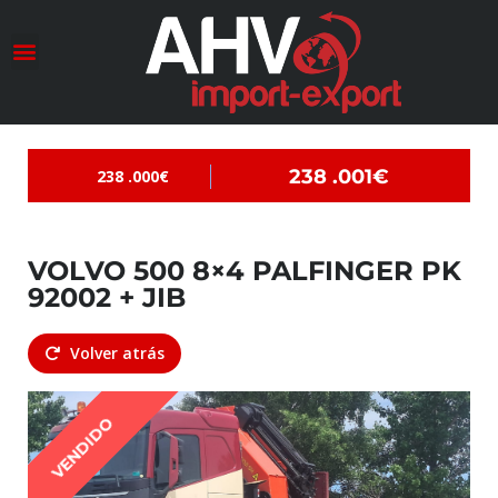
Conociendo a AHV
Transformación Maestra
238 .001€
238 .000€
VOLVO 500 8×4 PALFINGER PK
92002 + JIB
Volver atrás
VENDIDO