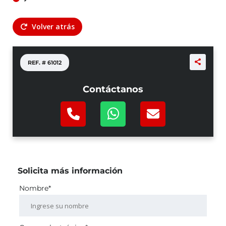
Volver atrás
REF. #
61012
Contáctanos
Solicita más información
Nombre*