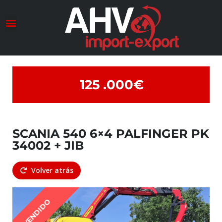
Conociendo a AHV
Transformación Maestra
125 .000€
SCANIA 540 6×4 PALFINGER PK
34002 + JIB
Volver atrás
VENDIDO