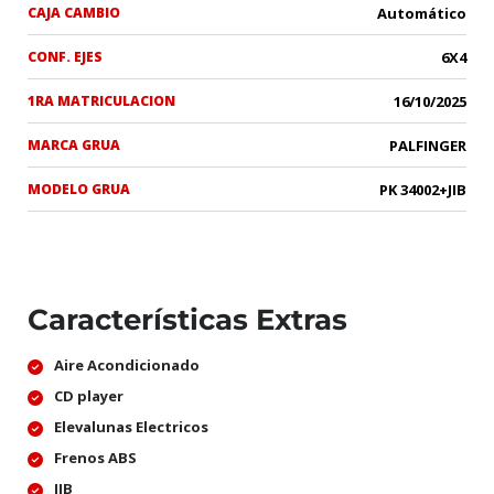
CAJA CAMBIO
Automático
CONF. EJES
6X4
1RA MATRICULACION
16/10/2025
MARCA GRUA
PALFINGER
MODELO GRUA
PK 34002+JIB
Características Extras
Aire Acondicionado
CD player
Elevalunas Electricos
Frenos ABS
JIB