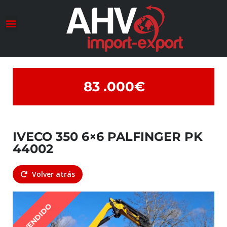
Conociendo a AHV
Transformación Maestra
83 .000€
IVECO 350 6×6 PALFINGER PK
44002
Volver atrás
VENDIDO