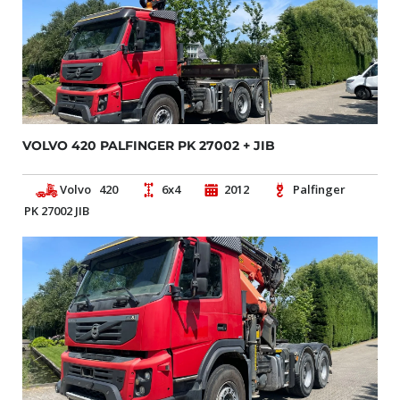
VOLVO 420 PALFINGER PK 27002 + JIB
Volvo
420
6x4
2012
Palfinger
PK 27002 JIB