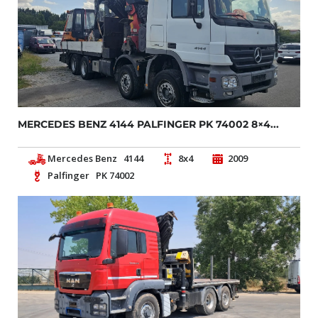
MERCEDES BENZ 4144 PALFINGER PK 74002 8×4...
Mercedes Benz
4144
8x4
2009
Palfinger
PK 74002