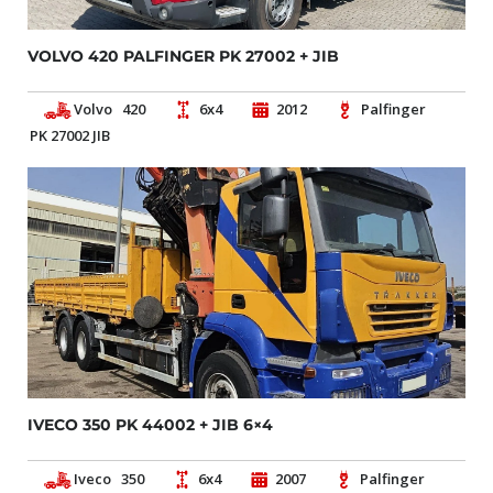
VOLVO 420 PALFINGER PK 27002 + JIB
Volvo
420
6x4
2012
Palfinger
PK 27002 JIB
IVECO 350 PK 44002 + JIB 6×4
Iveco
350
6x4
2007
Palfinger