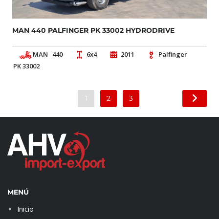
MAN 440 PALFINGER PK 33002 HYDRODRIVE
MAN
440
6x4
2011
Palfinger
PK 33002
1
2
3
MENÚ
Inicio