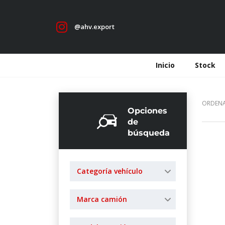
@ahv.export
Inicio
Stock
ORDENA
Opciones
de
búsqueda
Categoría vehículo
Marca camión