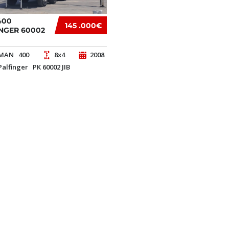
400
145 .000€
NGER 60002
MAN
400
8x4
2008
Palfinger
PK 60002 JIB